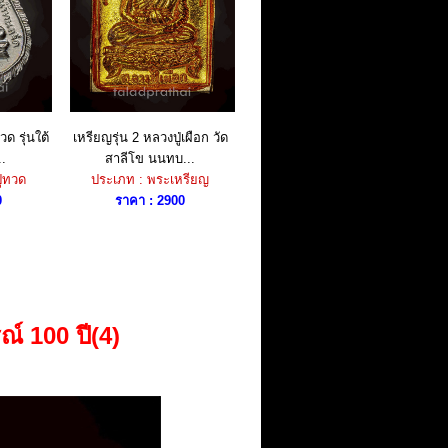
ด รุ่นใต้
เหรียญรุ่น 2 หลวงปู่เผือก วัด
..
สาลีโข นนทบ...
ู่ทวด
ประเภท : พระเหรียญ
0
ราคา : 2900
ณ์ 100 ปี(4)