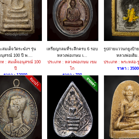
ะสมเด็จวัดระฆังฯ รุ่น
เหรียญกลมที่ระลึกครบ 6 รอบ
รูปถ่ายแววนกยูงป้าย
นุสรณ์ 100 ปี พ....
หลวงพ่อเกษม เ...
หลวงพ่อเดิม.
ท : สมเด็จอนุสรณ์ 100
ประเภท : หลวงพ่อเกษม เขม
ประเภท : พระหล่อ-ร
ปี
โก
ราคา : 3500
ราคา : 12000
ราคา : 700