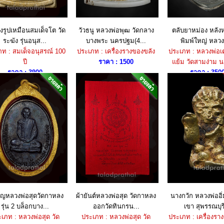
รูปเหมือนสมเด็จโต วัด
วัวธนู หลวงพ่อพุฒ วัดกลาง
ตลับยาหม่อง หลังห
ระฆัง รุ่นอนุส...
บางพระ นครปฐม(4...
พิมพ์ใหญ่ หลวง
ท : สมเด็จอนุสรณ์ 100
ประเภท : เครื่องรางของขลัง
ประเภท : หลวงพ่อเต๋
ปี
ราคา : 1500
แย้ม วัดสามง่าม 
ราคา : 3900
ราคา : 350
ยญหลวงพ่อสุดวัดกาหลง
ผ้ายันต์หลวงพ่อสุด วัดกาหลง
นางกวัก หลวงพ่ออิ่
รุ่น 2 บล็อกบาง...
ออกวัดทินกรน...
เขา สุพรรณบุรี
เภท : หลวงพ่อสุด วัด
ประเภท : หลวงพ่อสุด วัด
ประเภท : เครื่องรา