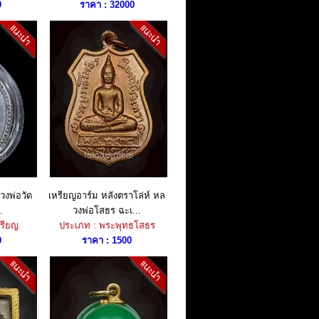
0
ราคา : 32000
วงพ่อวัด
เหรียญอาร์ม หลังตราโล่ห์ หล
.
วงพ่อโสธร ฉะเ...
รียญ
ประเภท : พระพุทธโสธร
0
ราคา : 1500