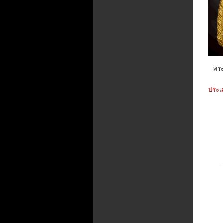
พระ
ประเ