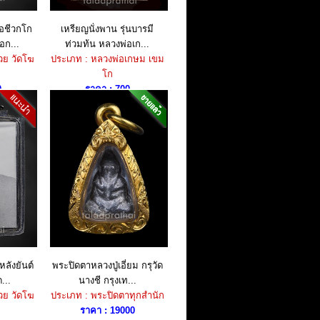
อชีวกโก
เหรียญนั่งพาน รุ่นบารมี
อก...
ท่วมท้น หลวงพ่อเก...
วย วัดโฆ
ประเภท : หลวงพ่อเกษม เขม
โก
0
ราคา : 700
ลังยันต์
พระปิดตาหลวงปู่เอี่ยม กรุวัด
...
นางชี กรุงเท...
วย วัดโฆ
ประเภท : พระปิดตาทุกสำนัก
ราคา : 19000