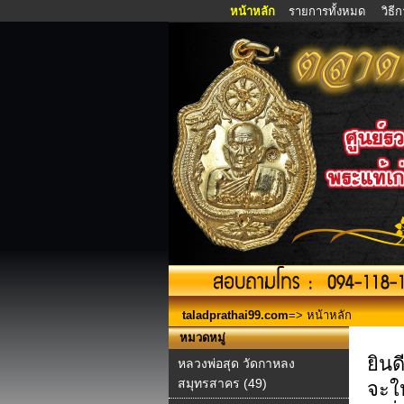
หน้าหลัก
รายการทั้งหมด
วิธี
taladprathai99.com
=> หน้าหลัก
หมวดหมู่
ยินด
หลวงพ่อสุด วัดกาหลง
สมุทรสาคร (49)
จะใ