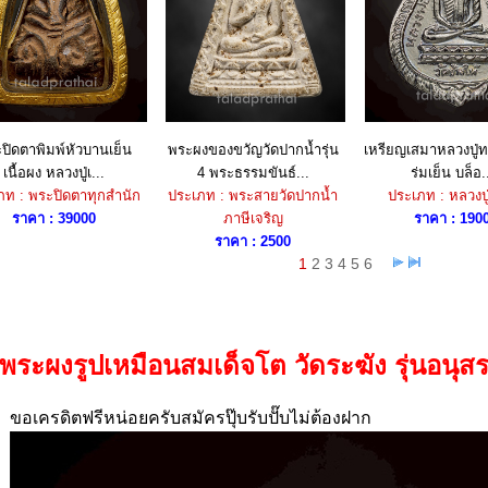
ปิดตาพิมพ์หัวบานเย็น
พระผงของขวัญวัดปากน้ำรุ่น
เหรียญเสมาหลวงปู่ทว
เนื้อผง หลวงปู่เ...
4 พระธรรมขันธ์...
ร่มเย็น บล็อ.
ภท : พระปิดตาทุกสำนัก
ประเภท : พระสายวัดปากน้ำ
ประเภท : หลวงป
ราคา : 39000
ภาษีเจริญ
ราคา : 190
ราคา : 2500
1
2
3
4
5
6
พระผงรูปเหมือนสมเด็จโต วัดระฆัง รุ่นอนุสร
ขอเครดิตฟรีหน่อยครับสมัครปุ๊บรับปั๊บไม่ต้องฝาก