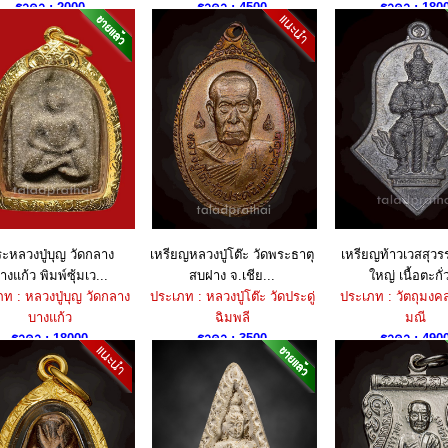
ราคา : 2000
ราคา : 4500
ราคา : 180
ะหลวงปู่บุญ วัดกลาง
เหรียญหลวงปู่โต๊ะ วัดพระธาตุ
เหรียญท้าวเวสสุวร
างแก้ว พิมพ์ซุ้มเว...
สบฝาง จ.เชีย...
ใหญ่ เนื้อตะกั่ว
ท : หลวงปู่บุญ วัดกลาง
ประเภท : หลวงปู่โต๊ะ วัดประดู่
ประเภท : วัตถุมงคล
บางแก้ว
ฉิมพลี
มณี
ราคา : 18000
ราคา : 3500
ราคา : 490