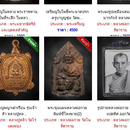
ยญในหลวง พระราชทาน
เหรียญใบโพธิ์พระนาคปรก
พระผงรูปเหมือนหม
ป็นที่ระลึก ในหลว...
ครูบาบุญชุ่ม วัดพ...
มารภัจจ์ หลวงพ่
เภท : พระมหากษัตริย์
ประเภท : พระเหรียญ
ประเภท : หลวงพ่อก
และบุคคลสำคัญ
ราคา : 4500
สิตาราม
ราคา : 1900
ราคา : 250
ยญพญาเต่าเรือน รุ่นเจ้า
พระขุนแผนหลวงพ่อกวย
รูปถ่ายหลวงพ่อกวย ห
สัว หลวงปู่หล...
พิมพ์ขี่โหงพาย(2)
แปดทิศ ออกวัด
ภท : หลวงปู่หลิว วัดไร่
ประเภท : หลวงพ่อกวย วัดโฆ
ประเภท : หลวงพ่อก
แตงทอง
สิตาราม
สิตาราม