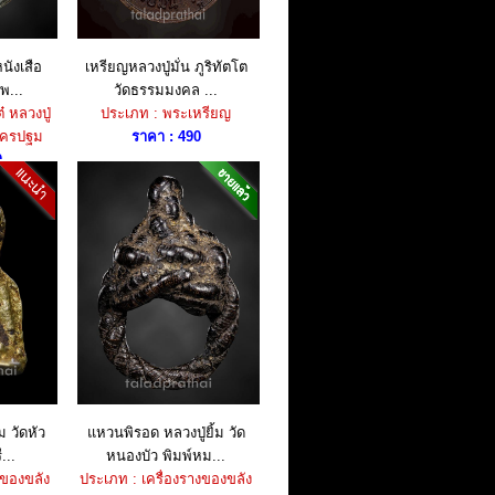
นังเสือ
เหรียญหลวงปู่มั่น ภูริทัตโต
พ...
วัดธรรมมงคล ...
 หลวงปู่
ประเภท : พระเหรียญ
นครปฐม
ราคา : 490
0
ม วัดหัว
แหวนพิรอด หลวงปู่ยิ้ม วัด
...
หนองบัว พิมพ์หม...
งของขลัง
ประเภท : เครื่องรางของขลัง