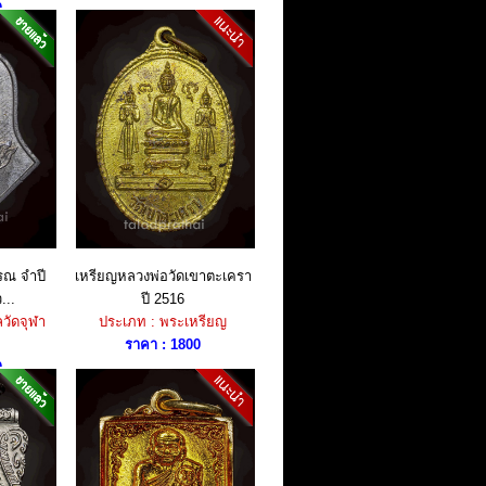
0
รณ จำปี
เหรียญหลวงพ่อวัดเขาตะเครา
...
ปี 2516
วัดจุฬา
ประเภท : พระเหรียญ
ราคา : 1800
0