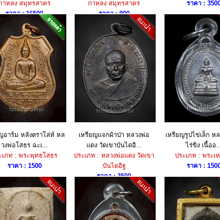
กาหลง สมุทรสาคร
กาหลง สมุทรสาคร
ราคา : 350
ราคา : 16500
ราคา : 900
ญอาร์ม หลังตราโล่ห์ หล
เหรียญแจกผ้าป่า หลวงพ่อ
เหรียญรูปไข่เล็ก หล
วงพ่อโสธร ฉะเ...
แดง วัดเขาบันไดอิ...
ไร่ขิง เนื้ออ..
ะเภท : พระพุทธโสธร
ประเภท : หลวงพ่อแดง วัดเขา
ประเภท : พระเห
ราคา : 1500
บันไดอิฐ
ราคา : 150
ราคา : 3500