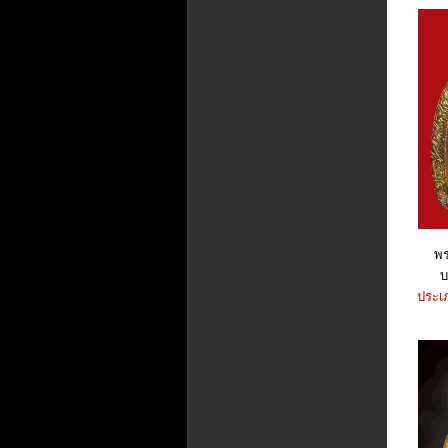
พร
บ
ประเภ